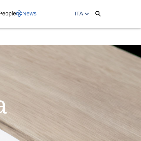
People
News
ITA
a