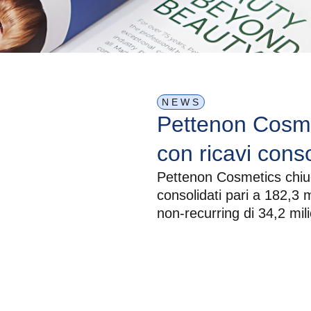
NEWS
Pettenon Cosme
con ricavi conso
Pettenon Cosmetics chiud
di euro ed EBI
consolidati pari a 182,3 
a 34,2 milioni
non-recurring di 34,2 mili