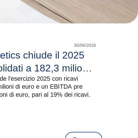
30/06/2026
tics chiude il 2025
lidati a 182,3 milioni
e l’esercizio 2025 con ricavi
TDA pre non-recurring
milioni di euro e un EBITDA pre
oni di euro, pari al 19% dei ricavi.